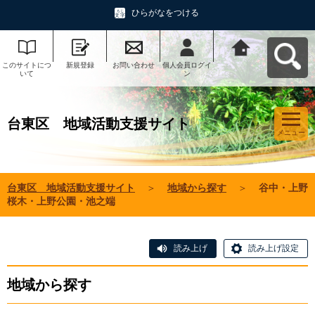
ひらがなをつける
このサイトにつ
新規登録
お問い合わせ
個人会員ログイ
台東区 地域活
いて
ン
動支援サイトへ
戻る
台東区 地域活動支援サイト
メニュー
台東区 地域活動支援サイト
＞
地域から探す
＞
谷中・上野
桜木・上野公園・池之端
読み上げ
読み上げ設定
地域から探す