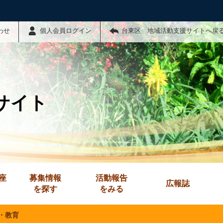
わせ
個人会員ログイン
台東区 地域活動支援サイトへ戻
サイト
座
募集情報
活動報告
広報誌
を探す
をみる
・教育