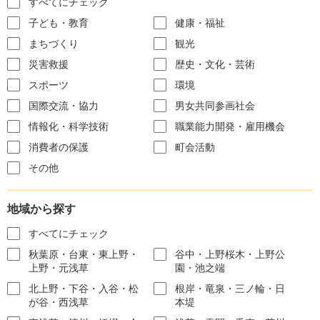
すべてにチェック
子ども・教育
健康・福祉
まちづくり
観光
災害救援
歴史・文化・芸術
スポーツ
環境
国際交流・協力
男女共同参画社会
情報化・科学技術
職業能力開発・雇用機会
消費者の保護
町会活動
その他
地域から探す
すべてにチェック
秋葉原・台東・東上野・
谷中・上野桜木・上野公
上野・元浅草
園・池之端
北上野・下谷・入谷・松
根岸・竜泉・三ノ輪・日
が谷・西浅草
本堤