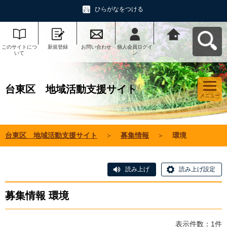
ひらがなをつける
このサイトにつ
新規登録
お問い合わせ
個人会員ログイ
台東区 地域活
いて
ン
動支援サイトへ
戻る
台東区 地域活動支援サイト
メニュー
台東区 地域活動支援サイト
＞
募集情報
＞
環境
読み上げ
読み上げ設定
募集情報 環境
表示件数：1件