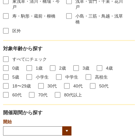
東浅草・清川・橋場・今
浅草・雷門・千束・花川
戸
戸
寿・駒形・蔵前・柳橋
小島・三筋・鳥越・浅草
橋
区外
対象年齢から探す
すべてにチェック
0歳
1歳
2歳
3歳
4歳
5歳
小学生
中学生
高校生
18〜29歳
30代
40代
50代
60代
70代
80代以上
開催期間から探す
開始