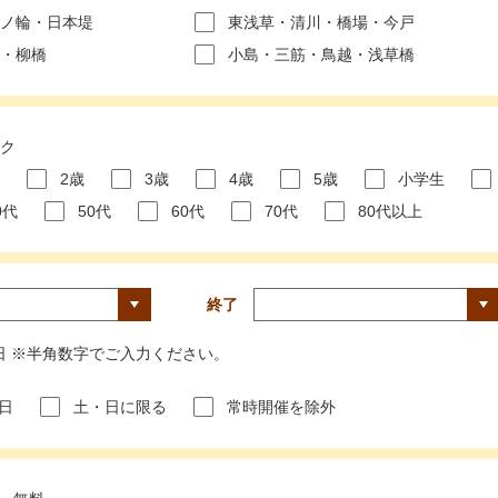
ノ輪・日本堤
東浅草・清川・橋場・今戸
・柳橋
小島・三筋・鳥越・浅草橋
ク
2歳
3歳
4歳
5歳
小学生
0代
50代
60代
70代
80代以上
終了
01日 ※半角数字でご入力ください。
日
土・日に限る
常時開催を除外