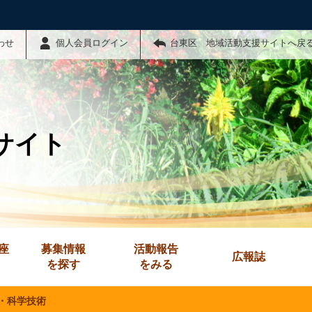
わせ
個人会員ログイン
台東区 地域活動支援サイトへ戻
サイト
座
募集情報
活動報告
広報誌
を探す
をみる
・科学技術