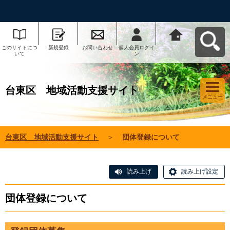
このサイトにつ
新規登録
お問い合わせ
個人会員ログイ
台東区 地域活
いて
ン
動支援サイトへ
戻る
台東区 地域活動支援サイト
メニュー
台東区 地域活動支援サイト
＞
団体登録について
読み上げ
読み上げ設定
団体登録について