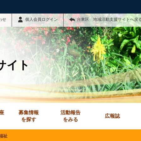
わせ
個人会員ログイン
台東区 地域活動支援サイトへ戻
サイト
座
募集情報
活動報告
広報誌
を探す
をみる
福祉