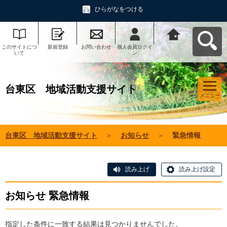
ひらがなをつける
このサイトにつ
新規登録
お問い合わせ
個人会員ログイ
台東区 地域活
いて
ン
動支援サイトへ
戻る
台東区 地域活動支援サイト
メニュー
台東区 地域活動支援サイト
＞
お知らせ
＞
緊急情報
読み上げ
読み上げ設定
お知らせ 緊急情報
指定した条件に一致する結果は見つかりませんでした。