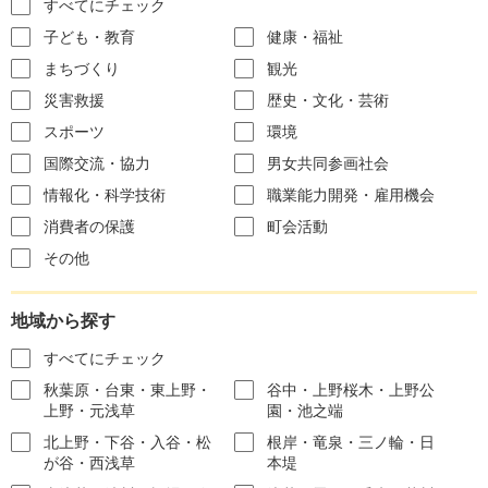
すべてにチェック
子ども・教育
健康・福祉
まちづくり
観光
災害救援
歴史・文化・芸術
スポーツ
環境
国際交流・協力
男女共同参画社会
情報化・科学技術
職業能力開発・雇用機会
消費者の保護
町会活動
その他
地域から探す
すべてにチェック
秋葉原・台東・東上野・
谷中・上野桜木・上野公
上野・元浅草
園・池之端
北上野・下谷・入谷・松
根岸・竜泉・三ノ輪・日
が谷・西浅草
本堤