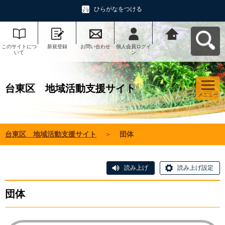
ひらがなをつける
このサイトにつ
新規登録
お問い合わせ
個人会員ログイ
台東区 地域活
いて
ン
動支援サイトへ
戻る
台東区 地域活動支援サイト
メニュー
台東区 地域活動支援サイト
＞
団体
読み上げ
読み上げ設定
団体