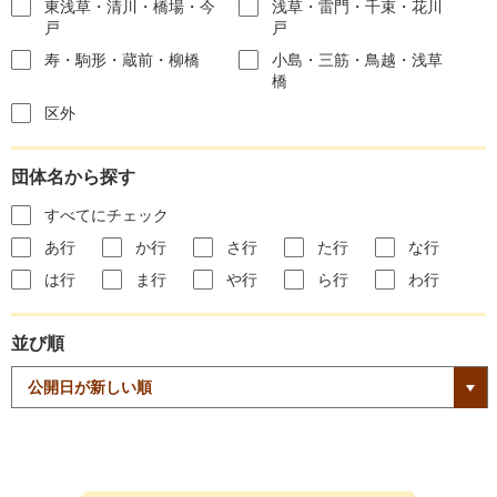
東浅草・清川・橋場・今
浅草・雷門・千束・花川
戸
戸
寿・駒形・蔵前・柳橋
小島・三筋・鳥越・浅草
橋
区外
団体名から探す
すべてにチェック
あ行
か行
さ行
た行
な行
は行
ま行
や行
ら行
わ行
並び順