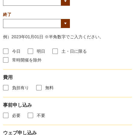
終了
例）2023年01月01日 ※半角数字でご入力ください。
今日
明日
土・日に限る
常時開催を除外
費用
負担有り
無料
事前申し込み
必要
不要
ウェブ申し込み