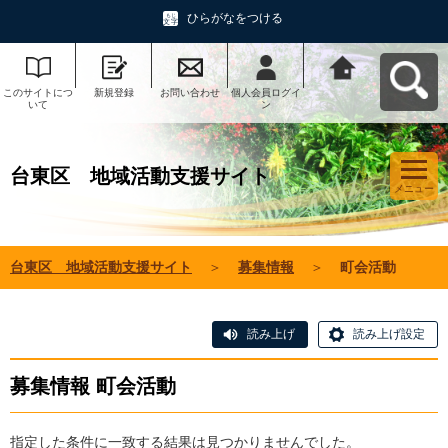
ひらがなをつける
このサイトにつ
新規登録
お問い合わせ
個人会員ログイ
台東区 地域活
いて
ン
動支援サイトへ
戻る
台東区 地域活動支援サイト
メニュー
台東区 地域活動支援サイト
＞
募集情報
＞
町会活動
読み上げ
読み上げ設定
募集情報 町会活動
指定した条件に一致する結果は見つかりませんでした。