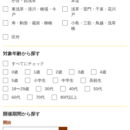
が谷・西浅草
本堤
東浅草・清川・橋場・今
浅草・雷門・千束・花川
戸
戸
寿・駒形・蔵前・柳橋
小島・三筋・鳥越・浅草
橋
区外
対象年齢から探す
すべてにチェック
0歳
1歳
2歳
3歳
4歳
5歳
小学生
中学生
高校生
18〜29歳
30代
40代
50代
60代
70代
80代以上
開催期間から探す
開始