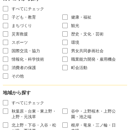
すべてにチェック
子ども・教育
健康・福祉
まちづくり
観光
災害救援
歴史・文化・芸術
スポーツ
環境
国際交流・協力
男女共同参画社会
情報化・科学技術
職業能力開発・雇用機会
消費者の保護
町会活動
その他
地域から探す
すべてにチェック
秋葉原・台東・東上野・
谷中・上野桜木・上野公
上野・元浅草
園・池之端
北上野・下谷・入谷・松
根岸・竜泉・三ノ輪・日