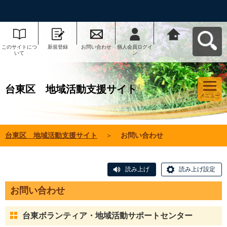
このサイトにつ
新規登録
お問い合わせ
個人会員ログイ
台東区 地域活
いて
ン
動支援サイトへ
戻る
台東区 地域活動支援サイト
メニュー
台東区 地域活動支援サイト
＞
お問い合わせ
読み上げ
読み上げ設定
お問い合わせ
台東ボランティア・地域活動サポートセンター