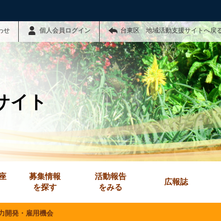
わせ
個人会員ログイン
台東区 地域活動支援サイトへ戻
サイト
座
募集情報
活動報告
広報誌
を探す
をみる
力開発・雇用機会