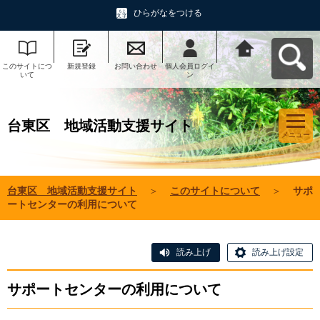
ひらがなをつける
このサイトにつ
新規登録
お問い合わせ
個人会員ログイ
台東区 地域活
いて
ン
動支援サイトへ
戻る
台東区 地域活動支援サイト
メニュー
台東区 地域活動支援サイト
＞
このサイトについて
＞
サポ
ートセンターの利用について
読み上げ
読み上げ設定
サポートセンターの利用について