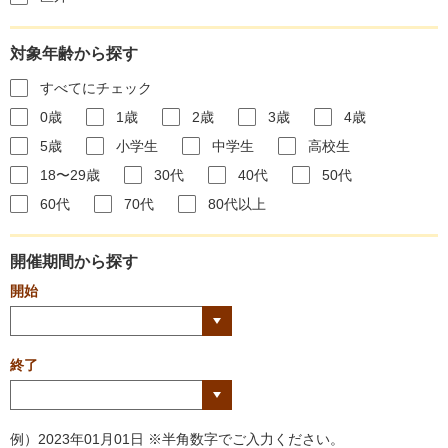
対象年齢から探す
すべてにチェック
0歳
1歳
2歳
3歳
4歳
5歳
小学生
中学生
高校生
18〜29歳
30代
40代
50代
60代
70代
80代以上
開催期間から探す
開始
終了
例）2023年01月01日 ※半角数字でご入力ください。