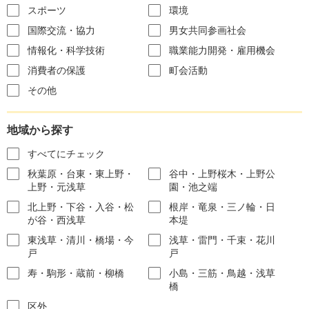
スポーツ
環境
国際交流・協力
男女共同参画社会
情報化・科学技術
職業能力開発・雇用機会
消費者の保護
町会活動
その他
地域から探す
すべてにチェック
秋葉原・台東・東上野・
谷中・上野桜木・上野公
上野・元浅草
園・池之端
北上野・下谷・入谷・松
根岸・竜泉・三ノ輪・日
が谷・西浅草
本堤
東浅草・清川・橋場・今
浅草・雷門・千束・花川
戸
戸
寿・駒形・蔵前・柳橋
小島・三筋・鳥越・浅草
橋
区外