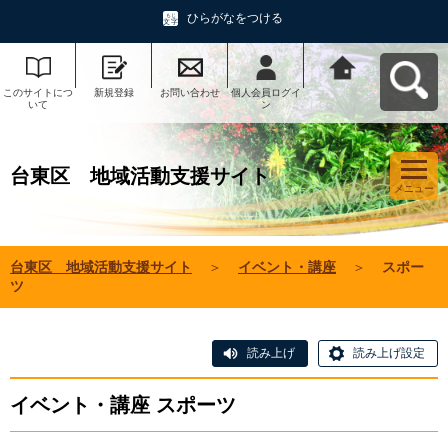
ひらがなをつける
このサイトにつ
新規登録
お問い合わせ
個人会員ログイ
台東区 地域活
いて
ン
動支援サイトへ
戻る
台東区 地域活動支援サイト
メニュー
台東区 地域活動支援サイト
＞
イベント・講座
＞
スポー
ツ
読み上げ
読み上げ設定
イベント・講座 スポーツ