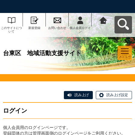
このサイトにつ
新規登録
お問い合わせ
個人会員ログイ
台東区 地域活
いて
ン
動支援サイトへ
戻る
台東区 地域活動支援サイト
メニュー
読み上げ
読み上げ設定
ログイン
個人会員用のログインページです。
登録団体の方は管理画面側のログインページをご利用ください。