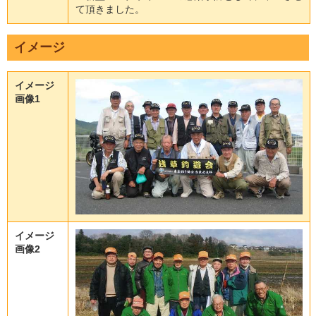
て
頂
き
ま
し
た
。
イメージ
イメージ
画像1
イメージ
画像2