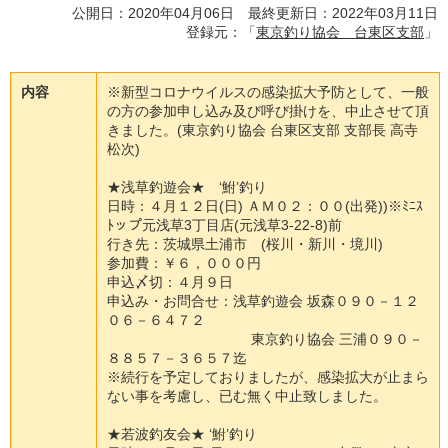
公開日：2020年04月06日 最終更新日：2022年03月11日
登録元：「
東京釣り協会 台東区支部
」
内容
※
新
型
コ
ロ
ナ
ウ
イ
ル
ス
の
感
染
拡
大
予
防
と
し
て
、
一
般
の
方
の
参
加
申
し
込
み
及
び
呼
び
掛
け
を
、
中
止
さ
せ
て
頂
き
ま
し
た
。
(
東
京
釣
り
協
会
台
東
区
支
部
支
部
長
高
寺
松
次
)
★
浅
草
釣
遊
会
★
‘
鮒
’
釣
り
日
時
：
４
月
１
２
日
(
日
)
Ａ
Ｍ
０
２
：
０
０
(
出
発
)
)
※
ﾐ
ﾆ
ｽ
ﾄ
ッ
プ
元
浅
草
3
丁
目
店
(
元
浅
草
3
-
2
2
-
8
)
前
行
き
先
：
茨
城
県
土
浦
市
(
桜
川
・
新
川
・
境
川
)
参
加
費
：
￥
６
，
０
０
０
円
申
込
〆
切
：
４
月
９
日
申
込
み
・
お
問
合
せ
：
浅
草
釣
遊
会
坂
森
０
９
０
－
１
２
０
６
－
６
４
７
２
東
京
釣
り
協
会
三
浦
０
９
０
－
８
８
５
７
－
３
６
５
７
迄
※
続
行
を
予
定
し
て
お
り
ま
し
た
が
、
感
染
拡
大
が
止
ま
ら
な
い
事
を
考
慮
し
、
已
む
無
く
中
止
致
し
ま
し
た
。
★
若
波
釣
友
会
★
‘
鮒
’
釣
り