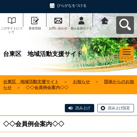
ひらがなをつける
このサイトにつ
新規登録
お問い合わせ
個人会員ログイ
台東区 地域活
いて
ン
動支援サイトへ
戻る
台東区 地域活動支援サイト
メニュー
台東区 地域活動支援サイト
＞
お知らせ
＞
団体からのお知
らせ
＞
◇◇会員例会案内◇◇
読み上げ
読み上げ設定
◇◇会員例会案内◇◇