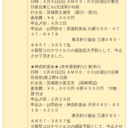
日
時
：
４
月
５
日
(
日
)
Ａ
Ｍ
０
３
：
０
０
(
出
発
)
)
※
東
京
日
産
台
東
ビ
ル
(
元
浅
草
2
-
6
)
前
行
き
先
：
茨
城
県
土
浦
市
(
新
川
・
境
川
)
参
加
費
：
￥
６
，
０
０
０
円
申
込
〆
切
：
４
月
２
日
申
込
み
・
お
問
合
せ
：
若
波
釣
友
会
久
郷
０
９
０
－
４
７
４
７
－
６
４
７
８
東
京
釣
り
協
会
三
浦
０
９
０
－
８
８
５
７
－
３
６
５
７
迄
※
新
型
コ
ロ
ナ
ウ
イ
ル
ス
の
感
染
拡
大
予
防
と
し
て
、
中
止
さ
せ
て
頂
き
ま
し
た
。
★
神
吉
釣
楽
会
★
(
本
年
度
初
釣
り
)
‘
鮒
’
釣
り
日
時
：
３
月
８
日
(
日
)
Ａ
Ｍ
０
６
：
０
０
(
出
発
)
)
※
台
東
区
役
所
(
東
上
野
4
-
2
)
前
行
き
先
：
茨
城
県
小
美
玉
市
(
高
崎
周
辺
)
参
加
費
：
￥
５
，
０
０
０
円
※
餌
￥
５
０
０
円
‘
大
物
賞
’
付
き
申
込
〆
切
：
２
月
２
９
日
申
込
み
・
お
問
合
せ
：
神
吉
釣
楽
会
天
河
０
９
０
－
９
３
１
８
－
４
２
１
０
東
京
釣
り
協
会
三
浦
０
９
０
－
８
８
５
７
－
３
６
５
７
迄
※
新
型
コ
ロ
ナ
ウ
イ
ル
ス
の
感
染
予
防
と
し
て
、
中
止
さ
せ