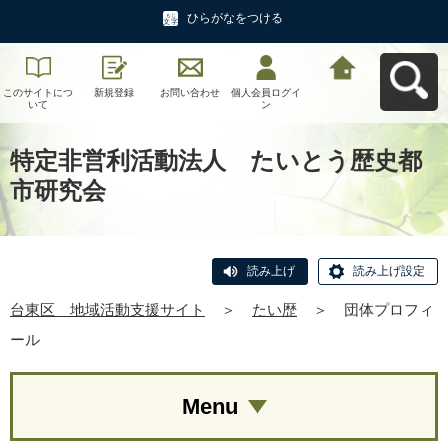
ひらがなをつける
このサイトにつ
新規登録
お問い合わせ
個人会員ログイ
台東区 地域活
いて
ン
動支援サイトへ
戻る
特定非営利活動法人 たいとう歴史都
市研究会
読み上げ
読み上げ設定
台東区 地域活動支援サイト
＞
たい歴
＞
団体プロフィ
ール
Menu