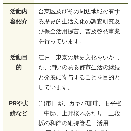
活動内
台東区及びその周辺地域の有す
容紹介
る歴史的生活文化の調査研究及
び保全活用提言、普及啓発事業
を行っています。
活動目
江戸―東京の歴史文化をいかし
的
た、潤いのある都市生活の継続
と発展に寄与することを目的と
しています。
PRや実
(1)市田邸、カヤバ珈琲、旧平櫛
績など
田中邸、上野桜木あたり、三段
坂の和館の維持管理・活用