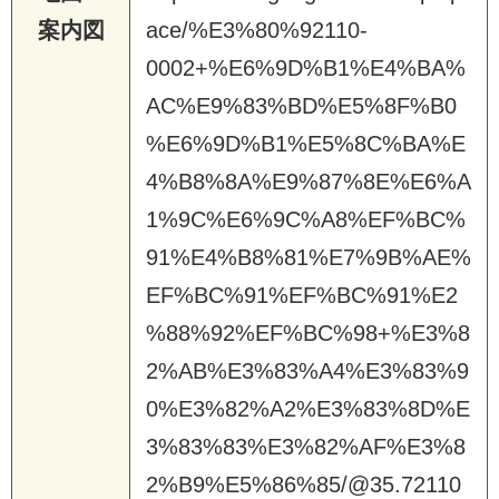
案内図
ace/%E3%80%92110-
0002+%E6%9D%B1%E4%BA%
AC%E9%83%BD%E5%8F%B0
%E6%9D%B1%E5%8C%BA%E
4%B8%8A%E9%87%8E%E6%A
1%9C%E6%9C%A8%EF%BC%
91%E4%B8%81%E7%9B%AE%
EF%BC%91%EF%BC%91%E2
%88%92%EF%BC%98+%E3%8
2%AB%E3%83%A4%E3%83%9
0%E3%82%A2%E3%83%8D%E
3%83%83%E3%82%AF%E3%8
2%B9%E5%86%85/@35.72110