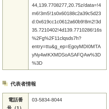
44,139.7708277,20.75z/data=!4
m6!3m5!1s0x60188c2a39c5d23
d:0x619cc1c0612a60b9!8m2!3d
35.7210402!4d139.7710286!16s
%2Fg%2F11clqsds7h?
entry=ttu&g_ep=EgoyMDI0MTA
yNy4wIKXMDSoASAFQAw%3D
%3D
代表者情報
電話番
03-5834-8044
号（1）