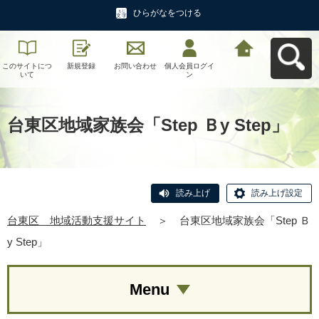
ひらがなをつける
このサイトにつ
新規登録
お問い合わせ
個人会員ログイ
台東区 地域活
いて
ン
動支援サイトへ
戻る
台東区地域家族会「Step Ｂy Step」
読み上げ
読み上げ設定
台東区 地域活動支援サイト
＞
台東区地域家族会「Step Ｂ
y Step」
Menu