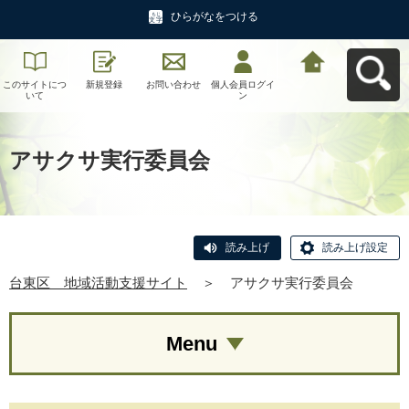
ひらがなをつける
このサイトにつ
新規登録
お問い合わせ
個人会員ログイ
台東区 地域活
いて
ン
動支援サイトへ
戻る
アサクサ実行委員会
読み上げ
読み上げ設定
台東区 地域活動支援サイト
＞
アサクサ実行委員会
Menu