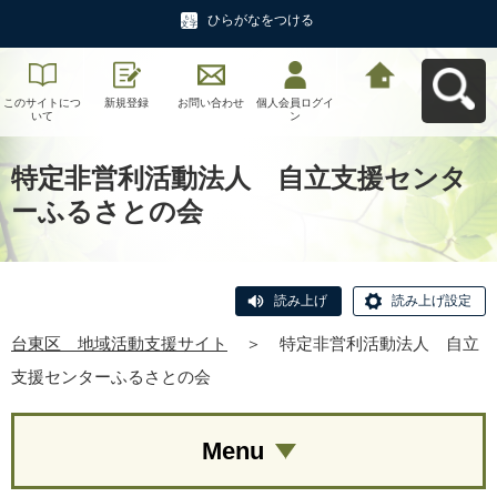
ひらがなをつける
このサイトにつ
新規登録
お問い合わせ
個人会員ログイ
台東区 地域活
いて
ン
動支援サイトへ
戻る
特定非営利活動法人 自立支援センタ
ーふるさとの会
読み上げ
読み上げ設定
台東区 地域活動支援サイト
＞
特定非営利活動法人 自立
支援センターふるさとの会
Menu