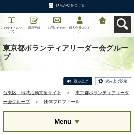
ひらがなをつける
このサイトにつ
新規登録
お問い合わせ
個人会員ログイ
台東区 地域活
いて
ン
動支援サイトへ
戻る
東京都ボランティアリーダー会グルー
プ
読み上げ
読み上げ設定
台東区 地域活動支援サイト
＞
東京都ボランティアリーダ
ー会グループ
＞
団体プロフィール
Menu