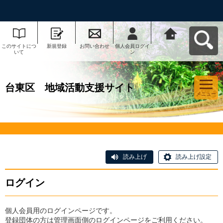
このサイトにつ
新規登録
お問い合わせ
個人会員ログイ
台東区 地域活
いて
ン
動支援サイトへ
戻る
台東区 地域活動支援サイト
メニュー
読み上げ
読み上げ設定
ログイン
個人会員用のログインページです。
登録団体の方は管理画面側のログインページをご利用ください。