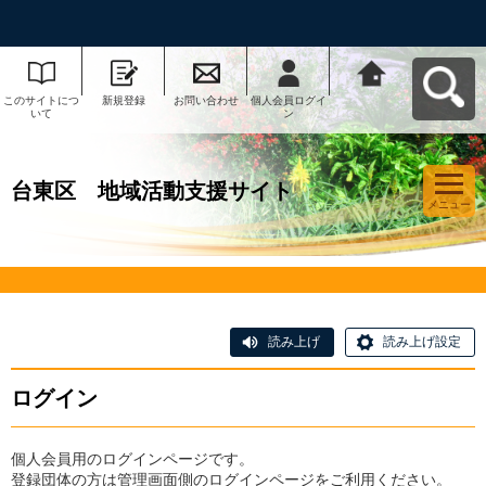
このサイトにつ
新規登録
お問い合わせ
個人会員ログイ
台東区 地域活
いて
ン
動支援サイトへ
戻る
台東区 地域活動支援サイト
メニュー
読み上げ
読み上げ設定
ログイン
個人会員用のログインページです。
登録団体の方は管理画面側のログインページをご利用ください。