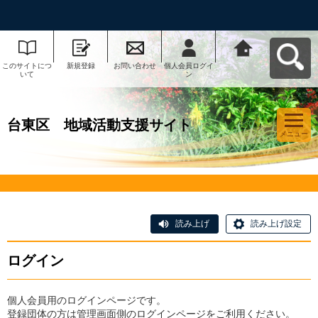
このサイトにつ
新規登録
お問い合わせ
個人会員ログイ
台東区 地域活
いて
ン
動支援サイトへ
戻る
台東区 地域活動支援サイト
メニュー
読み上げ
読み上げ設定
ログイン
個人会員用のログインページです。
登録団体の方は管理画面側のログインページをご利用ください。