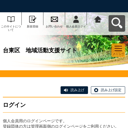
このサイトにつ
新規登録
お問い合わせ
個人会員ログイ
台東区 地域活
いて
ン
動支援サイトへ
戻る
台東区 地域活動支援サイト
メニュー
読み上げ
読み上げ設定
ログイン
個人会員用のログインページです。
登録団体の方は管理画面側のログインページをご利用ください。